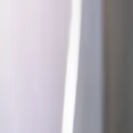
EN
Italiano
it
English
en
中文
zh
Ελληνικά
el
العربية
ar
Русский
ru
हिन्दी