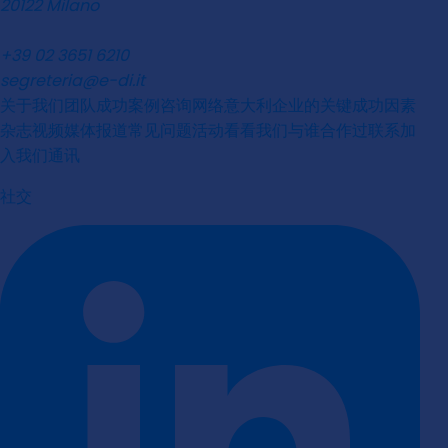
20122 Milano
+39 02 3651 6210
segreteria@e-di.it
关于我们
团队
成功案例
咨询
网络
意大利企业的关键成功因素
杂志
视频
媒体报道
常见问题
活动
看看我们与谁合作过
联系
加
入我们
通讯
社交