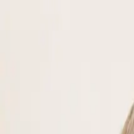
IT
Italiano
it
English
en
中文
zh
Ελληνικά
el
العربية
ar
Русский
ru
हिन्दी