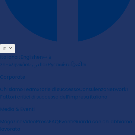
IT
Italiano
it
English
en
中文
zh
Ελληνικά
el
العربية
ar
Русский
ru
हिन्दी
hi
Corporate
Chi siamo
Team
Storie di successo
Consulenza
Network
I
Fattori critici di successo dell’impresa italiana
Media & Eventi
Magazine
Video
Press
FAQ
Eventi
Guarda con chi abbiamo
lavorato