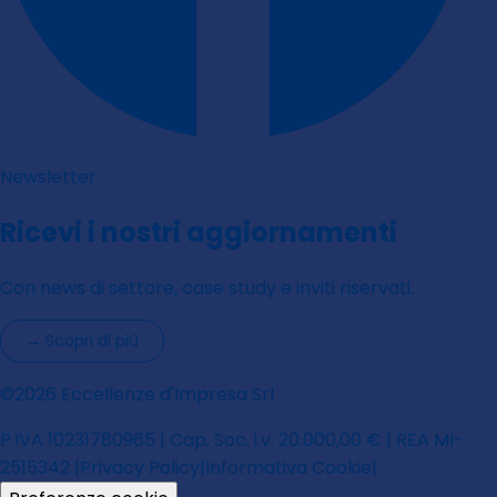
Newsletter
Ricevi i nostri aggiornamenti
Con news di settore, case study e inviti riservati.
→
Scopri di più
©2026 Eccellenze d'Impresa Srl
P.IVA 10231780965 | Cap. Soc. i.v. 20.000,00 € | REA MI-
2515342 |
Privacy Policy
|
Informativa Cookie
|