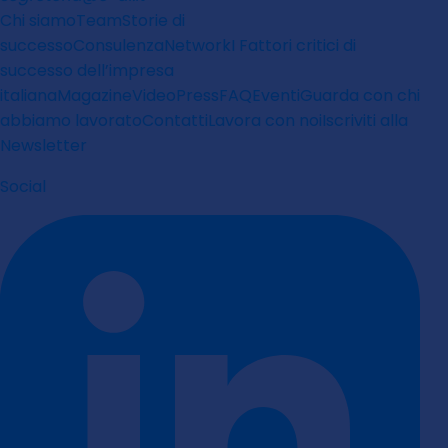
Chi siamo
Team
Storie di
successo
Consulenza
Network
I Fattori critici di
successo dell’impresa
italiana
Magazine
Video
Press
FAQ
Eventi
Guarda con chi
abbiamo lavorato
Contatti
Lavora con noi
Iscriviti alla
Newsletter
Social