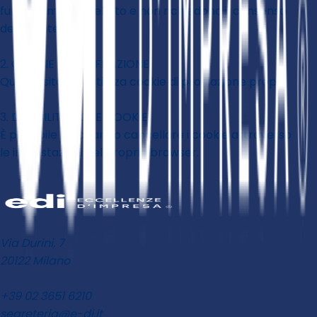
funzionamento del sito e non richiedono il consenso
dell'utente.
2. COOKIE DI PROFILAZIONE
Questo sito non utilizza cookie di profilazione propri.
3. DISABILITAZIONE COOKIE
È possibile bloccare o cancellare i cookie attraverso
le impostazioni del proprio browser.
Via Durini, 7
20122 Milano
+39 02 3651 6210
segreteria@e-di.it