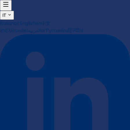
IT
Italiano
it
English
en
中文
zh
Ελληνικά
el
العربية
ar
Русский
ru
हिन्दी
hi