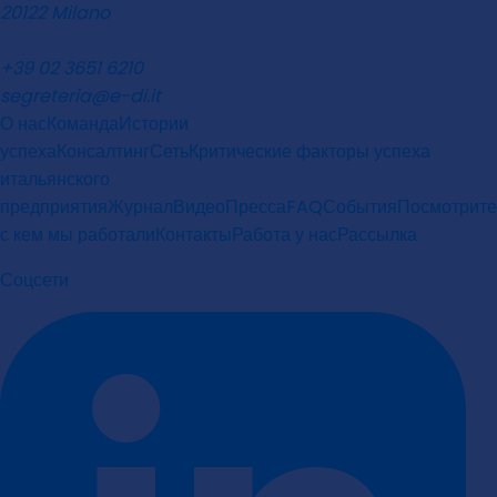
20122 Milano
+39 02 3651 6210
segreteria@e-di.it
О нас
Команда
Истории
успеха
Консалтинг
Сеть
Критические факторы успеха
итальянского
предприятия
Журнал
Видео
Пресса
FAQ
События
Посмотрите
с кем мы работали
Контакты
Работа у нас
Рассылка
Соцсети