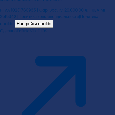
P.IVA 10231780965 | Cap. Soc. i.v. 20.000,00 € | REA MI-
2515342 |
Политика конфиденциальности
|
Политика
cookie
|
Настройки cookie
Сделано
EdBrix STUDIOS