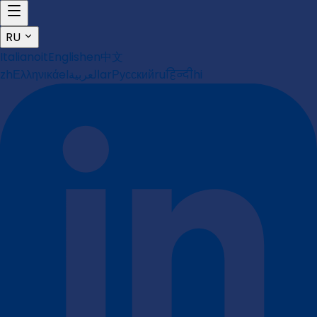
RU
Italiano
it
English
en
中文
zh
Ελληνικά
el
العربية
ar
Русский
ru
हिन्दी
hi