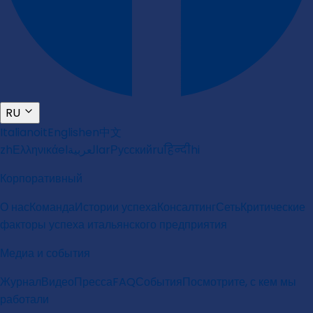
RU
Italiano
it
English
en
中文
zh
Ελληνικά
el
العربية
ar
Русский
ru
हिन्दी
hi
Корпоративный
О нас
Команда
Истории успеха
Консалтинг
Сеть
Критические
факторы успеха итальянского предприятия
Медиа и события
Журнал
Видео
Пресса
FAQ
События
Посмотрите, с кем мы
работали