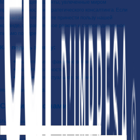
Мы всегда ищем таланты, увлеченные миром
промышленности и стратегического консалтинга. Если
вы считаете, что можете принести пользу нашей
команде, отправьте свое резюме и сопроводительное
письмо по адресу:
Как подать заявку:
✦
Укажите имя и фамилию в теме
✦
Укажите должность
✦
Прикрепите актуальное резюме
✉
segreteria@e-di.it
Свяжитесь с нами
Имя и фамилия*
Компания*