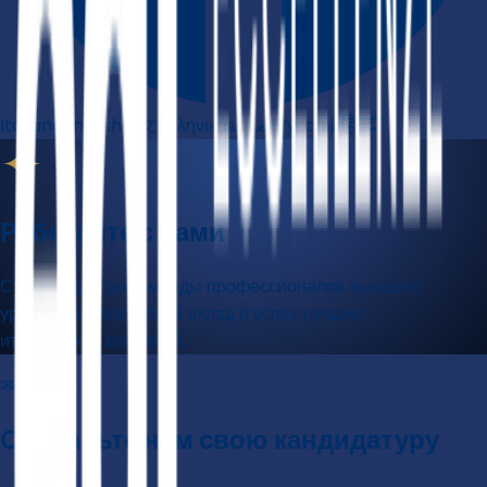
Italiano
English
中文
Ελληνικά
العربية
Русский
हिन्दी
✦
Работайте с нами
Станьте частью команды профессионалов высшего
уровня и внесите свой вклад в успех лучших
итальянских компаний.
✉
Отправьте нам свою кандидатуру