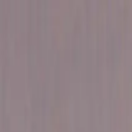
EL
Italiano
it
English
en
中文
zh
Ελληνικά
el
العربية
ar
Русский
ru
हिन्दी